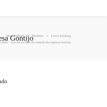
esa Gontijo
DoandoBrasil
Produtos
Listeo booking
iário – Guichê ao lado do estande da empresa Gontijo
ado