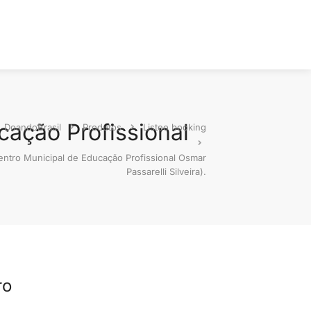
ação Profissional
DoandoBrasil
Produtos
Listeo booking
ntro Municipal de Educação Profissional Osmar
Passarelli Silveira).
ro