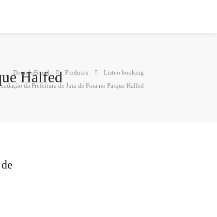
que Halfed
DoandoBrasil
Produtos
Listeo booking
ecadação da Prefeitura de Juiz de Fora no Parque Halfed
 de