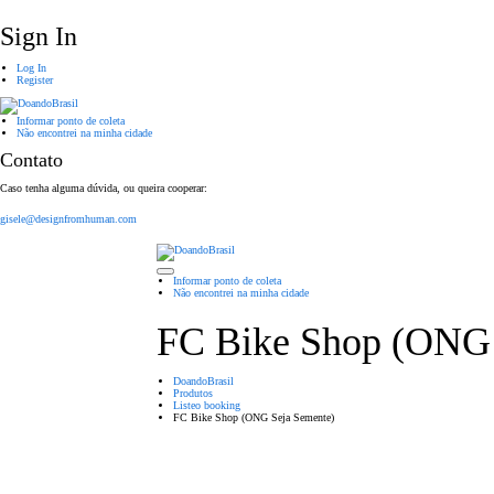
Sign In
Log In
Register
Informar ponto de coleta
Não encontrei na minha cidade
Contato
Caso tenha alguma dúvida, ou queira cooperar:
gisele@designfromhuman.com
Informar ponto de coleta
Não encontrei na minha cidade
FC Bike Shop (ONG 
DoandoBrasil
Produtos
Listeo booking
FC Bike Shop (ONG Seja Semente)