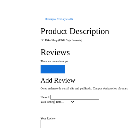
Descrição
Avaliações (0)
Product Description
FC Bike Shop (ONG Seja Semente)
Reviews
There are no reviews yet.
Add Review
Add Review
O seu endereço de e-mail não será publicado.
Campos obrigatórios são mar
Name
*
Your Rating
Your Review