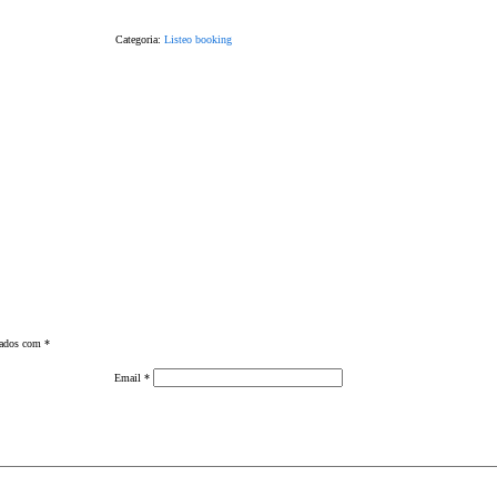
Categoria:
Listeo booking
cados com
*
Email
*