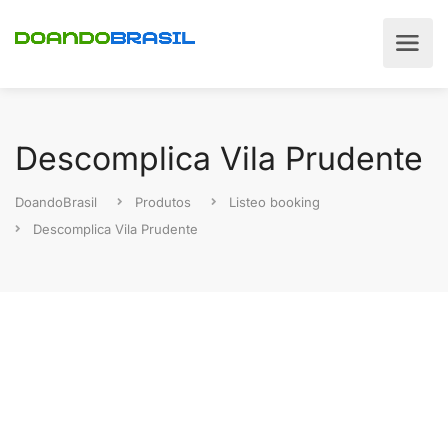
Descomplica Vila Prudente
DoandoBrasil
Produtos
Listeo booking
Descomplica Vila Prudente