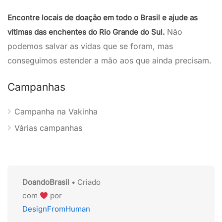
Encontre locais de doação em todo o Brasil e ajude as
Não
vítimas das enchentes do Rio Grande do Sul.
podemos salvar as vidas que se foram, mas
conseguimos estender a mão aos que ainda precisam.
Campanhas
Campanha na Vakinha
Várias campanhas
DoandoBrasil
• Criado
com
por
DesignFromHuman