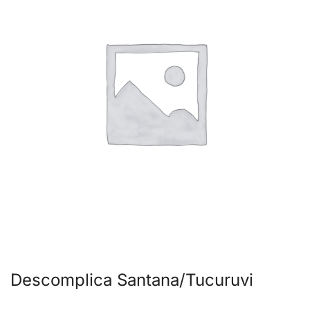
Descomplica Santana/Tucuruvi