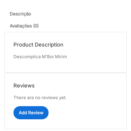
Descrição
Avaliações (0)
Product Description
Descomplica M’Boi Mirim
Reviews
There are no reviews yet.
Add Review