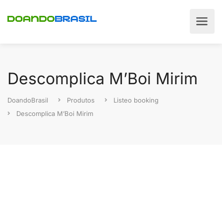
Descomplica M’Boi Mirim
DoandoBrasil
Produtos
Listeo booking
Descomplica M’Boi Mirim