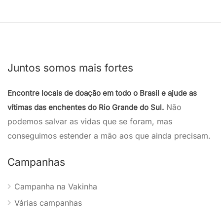
Juntos somos mais fortes
Encontre locais de doação em todo o Brasil e ajude as
Não
vítimas das enchentes do Rio Grande do Sul.
podemos salvar as vidas que se foram, mas
conseguimos estender a mão aos que ainda precisam.
Campanhas
Campanha na Vakinha
Várias campanhas