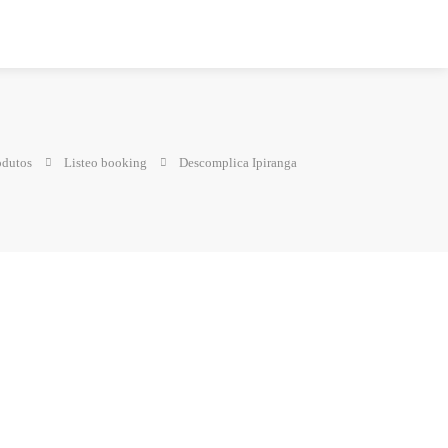
odutos
Listeo booking
Descomplica Ipiranga