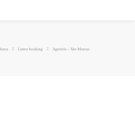
dutos
Listeo booking
Agrotela – São Mateus