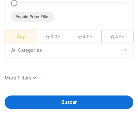
Enable Price Filter
Any
3.0+
4.0+
4.5+
All Categories
Buscar